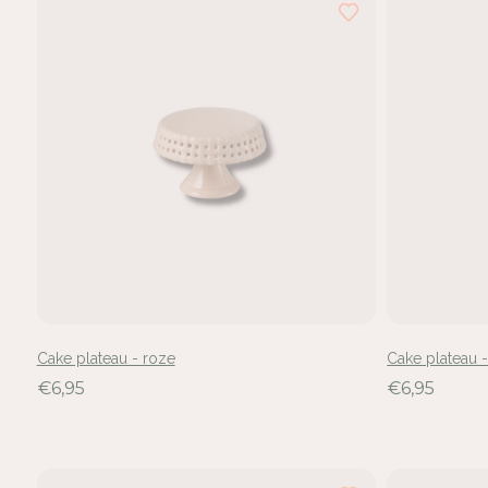
hebt
10
van
de
10
resultaten
bekeken
Cake plateau - roze
Cake plateau 
€6,95
€6,95