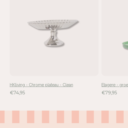
Mel
voe
HKliving - Chrome plateau - Clean
Etagere - gro
€74,95
€79,95