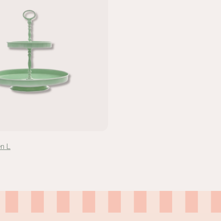
d u aan bij uw account om producten aan uw verlanglijst toe te
gen en uw eerder opgeslagen artikelen te bekijken.
Login
en L