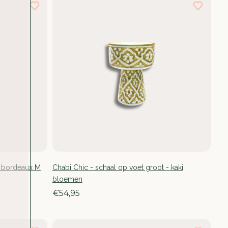
ki bordeaux M
Chabi Chic - schaal op voet groot - kaki
bloemen
€54,95