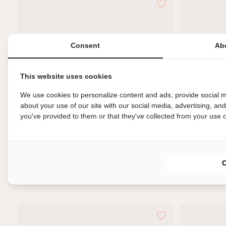
Consent
Ab
This website uses cookies
We use cookies to personalize content and ads, provide social m
about your use of our site with our social media, advertising, an
you've provided to them or that they've collected from your use of
HKliving - Bowl on base - Bubble
Ijscoupe - Ge
€47,95
€9,95
In