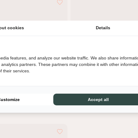
out cookies
Details
edia features, and analyze our website traffic. We also share informati
d analytics partners. These partners may combine it with other informat
 their services.
Customize
Accept all
schulpt - Chrome
HKliving - Chrome plateau - Rou
€74,95
loggen vereist