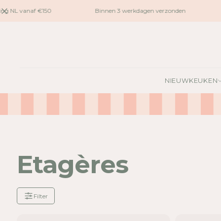
naar
ng NL vanaf €150
Binnen 3 werkdagen verzonden
inhoud
NIEUW
KEUKEN
Etagères
Filter
Je