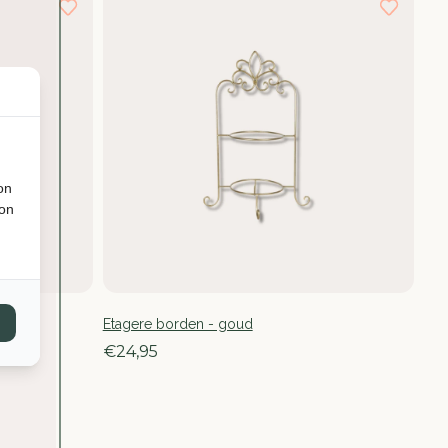
on
ion
gh
Etagere borden - goud
€24,95