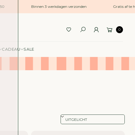
50
Binnen 3 werkdagen verzonden
Gratis af te h
0
CADEAU
SALE