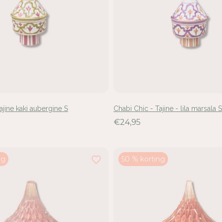
ajine kaki aubergine S
Chabi Chic - Tajine - lila marsala S
€24,95
ng
50 % korting