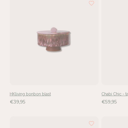
hebt
24
van
de
32
resultaten
bekeken
HKliving bonbon blast
Chabi Chic - t
€39,95
€59,95