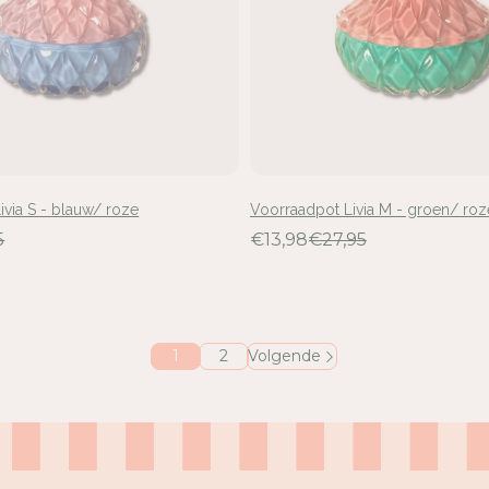
ivia S - blauw/ roze
Voorraadpot Livia M - groen/ roz
5
€13,98
€27,95
1
2
Volgende