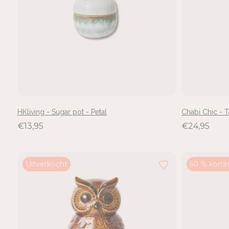
HKliving - Sugar pot - Petal
Chabi Chic - T
€13,95
€24,95
Uitverkocht
50 % korti