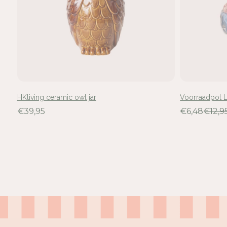
HKliving ceramic owl jar
Voorraadpot L
€39,95
€6,48
€12,9