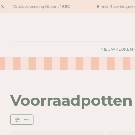
naar
Gratis verzending NL vanaf €150
Binnen 3 werkdagen ve
inhoud
NIEUW
KEUKEN
Voorraadpotten
Filter
Je