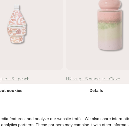
ajine – S - peach
HKliving - Storage jar - Glaze
€49,95
out cookies
Details
edia features, and analyze our website traffic. We also share informati
d analytics partners. These partners may combine it with other informat