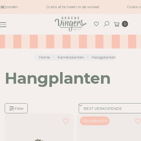
naar
verzonden
Gratis af te halen in de winkel
Gratis 
inhoud
Winkelwagen
0
Zoeken
Home
Kamerplanten
Hangplanten
Hangplanten
Filter
Je
Uitverkocht
hebt
15
van