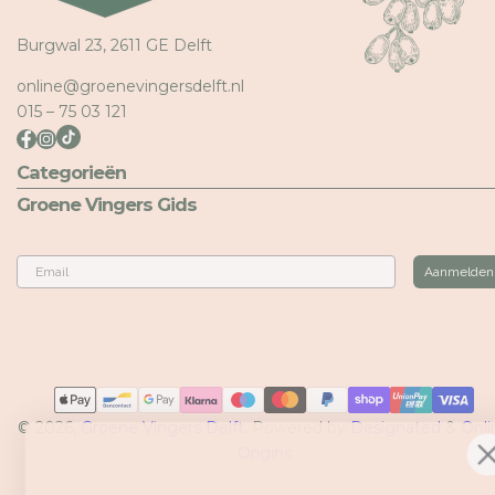
Burgwal 23, 2611 GE Delft
online@groenevingersdelft.nl
015 – 75 03 121
Categorieën
Groene Vingers Gids
Email
Aanmelden
Betaalmethoden
© 2026,
Groene Vingers Delft
. Powered by
Designated
&
Onli
Origins
BINNENKORT NIEUW