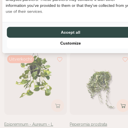
information you've provided to them or that they've collected from y
use of their services.
Tradescantia - 'Jewel Red'
Scindapsus - Pictus
Accept all
€14,95
€17,95
Customize
Uitverkocht
Inloggen vereist
Epipremnum - Aureum - L
Peperomia prostrata
Meld u aan bij uw account om producten aan uw verlangli