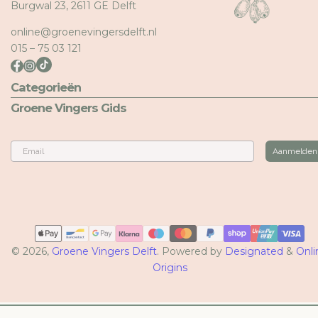
Burgwal 23, 2611 GE Delft
online@groenevingersdelft.nl
015 – 75 03 121
Categorieën
Groene Vingers Gids
Email
Aanmelden
Betaalmethoden
© 2026,
Groene Vingers Delft
. Powered by
Designated
&
Onli
Origins