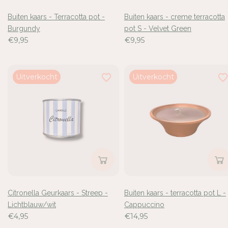
Buiten kaars - Terracotta pot -
Buiten kaars - creme terracotta
Burgundy
pot S - Velvet Green
€9,95
€9,95
Uitverkocht
Uitverkocht
Inloggen vereist
Meld u aan bij uw account om producten aan uw verlangli
toe te voegen en uw eerder opgeslagen artikelen te beki
Login
Citronella Geurkaars - Streep -
Buiten kaars - terracotta pot L -
Lichtblauw/wit
Cappuccino
€4,95
€14,95