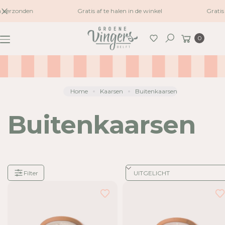
naar
 verzonden
Gratis af te halen in de winkel
Gratis
inhoud
Winkelwagen
0
Zoeken
Home
Kaarsen
Buitenkaarsen
Buitenkaarsen
Filter
Je
hebt
17
van