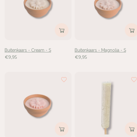
de
17
resultaten
bekeken
Buitenkaars - Cream - S
Buitenkaars - Magnolia - S
€9,95
€9,95