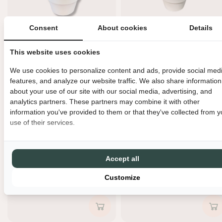
Consent
About cookies
Details
This website uses cookies
Buiten kaars - creme terracotta
Buiten kaars - creme terracotta
We use cookies to personalize content and ads, provide social med
pot S - Oranje
pot S - Cappuccino
features, and analyze our website traffic. We also share information
€9,95
€9,95
about your use of our site with our social media, advertising, and
analytics partners. These partners may combine it with other
information you've provided to them or that they've collected from y
use of their services.
Uitverkocht
Uitverkocht
Accept all
Customize