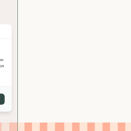
on
ion