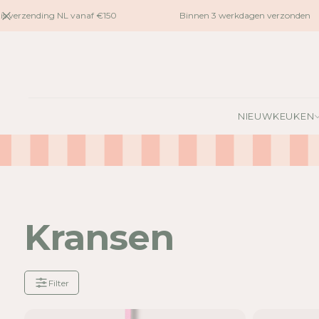
naar
s verzending NL vanaf €150
Binnen 3 werkdagen verzonden
inhoud
NIEUW
KEUKEN
Kransen
Filter
Je