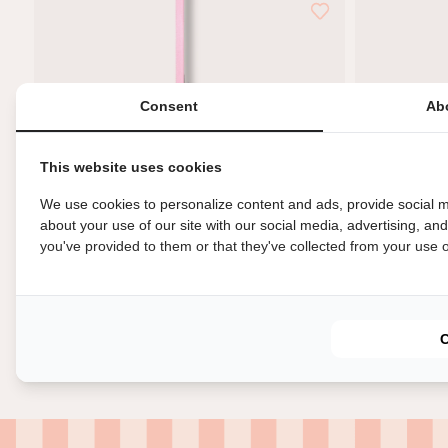
hebt
2
van
de
Consent
Ab
2
resultaten
bekeken
This website uses cookies
We use cookies to personalize content and ads, provide social m
about your use of our site with our social media, advertising, an
you've provided to them or that they've collected from your use of
Krans - Lavendel
Lavendel - bo
€14,95
€5,95