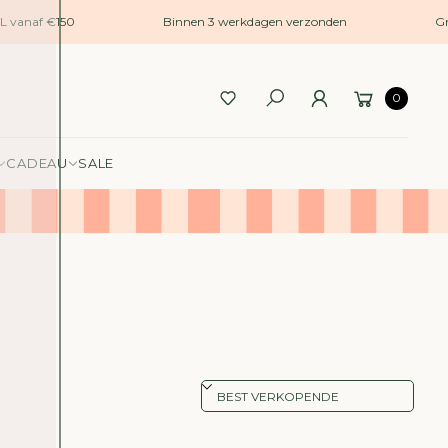
L vanaf €150
Binnen 3 werkdagen verzonden
Gra
0
CADEAU
SALE