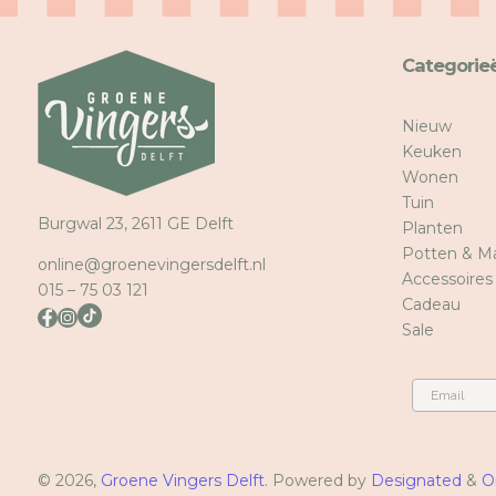
In
Mel
Categorie
voe
Nieuw
Keuken
Wonen
Tuin
Burgwal 23, 2611 GE Delft
Planten
Potten & M
online@groenevingersdelft.nl
Accessoires
015 – 75 03 121
Cadeau
Sale
Email
© 2026,
Groene Vingers Delft
. Powered by
Designated
&
O