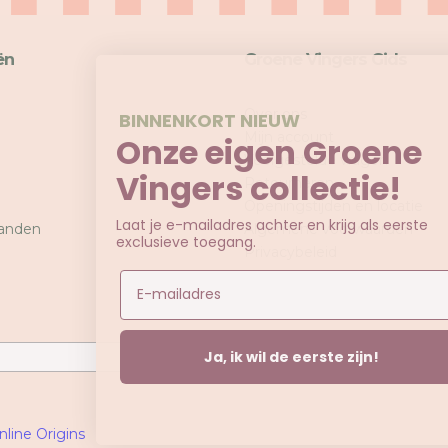
loggen vereist
d u aan bij uw account om producten aan uw verlanglijst toe te
ën
Groene Vingers Gids
gen en uw eerder opgeslagen artikelen te bekijken.
Login
Over ons
BINNENKORT NIEUW
Mijn account
Onze eigen Groene
Veelgestelde vragen
Vingers collectie!
Retourneren
Openingstijden en locatie
Laat je e-mailadres achter en krijg als eerste
anden
Algemene voorwaarden
exclusieve toegang.
Privacybeleid
Email
Ja, ik wil de eerste zijn!
nline Origins