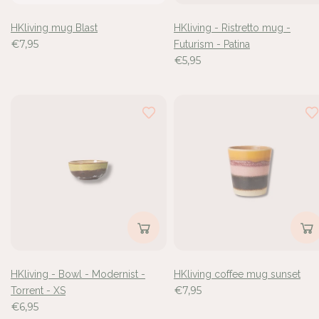
HKliving mug Blast
HKliving - Ristretto mug -
€7,95
Futurism - Patina
€5,95
HKliving - Bowl - Modernist -
HKliving coffee mug sunset
€7,95
Torrent - XS
€6,95