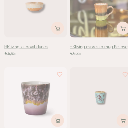
de
765
resultaten
bekeken
HKliving xs bowl dunes
HKliving espresso mug Eclipse
€6,95
€6,25