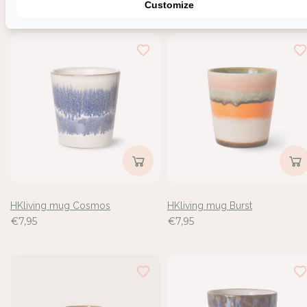
€6,25
Customize
HKliving mug Cosmos
HKliving mug Burst
€7,95
€7,95
Inloggen vereist
Meld u aan bij uw account om producten aan uw verlangli
toe te voegen en uw eerder opgeslagen artikelen te beki
Login