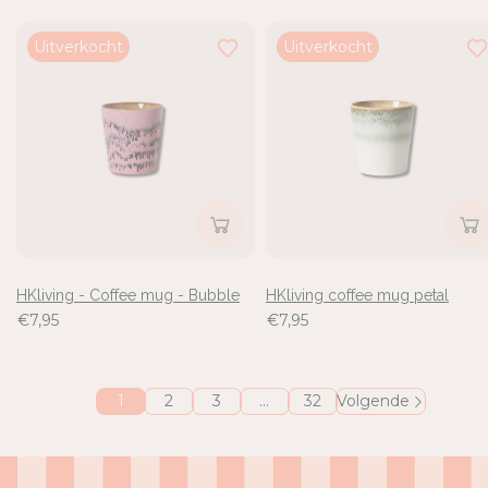
Uitverkocht
Uitverkocht
HKliving - Coffee mug - Bubble
HKliving coffee mug petal
€7,95
€7,95
1
2
3
…
32
Volgende