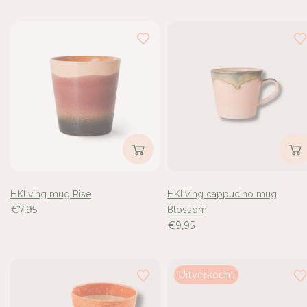
HKliving mug Rise
HKliving cappucino mug
€7,95
Blossom
€9,95
Uitverkocht