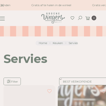
naar
zonden
Gratis af te halen in de winkel
Gratis ver
inhoud
Winkelwagen
0
Zoeken
Home
Keuken
Servies
Servies
Filter
Je
hebt
24
van