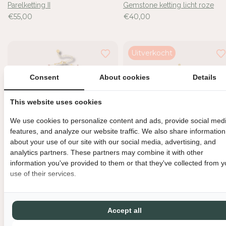
Parelketting II
Gemstone ketting licht roze
€55,00
€40,00
Uitverkocht
Consent
About cookies
Details
This website uses cookies
We use cookies to personalize content and ads, provide social med
features, and analyze our website traffic. We also share information
about your use of our site with our social media, advertising, and
analytics partners. These partners may combine it with other
information you've provided to them or that they've collected from y
Fijn kort kettinkje met
Schelpkettinkje fel roze
use of their services.
€35,00
edelsteentjes
€40,00
Accept all