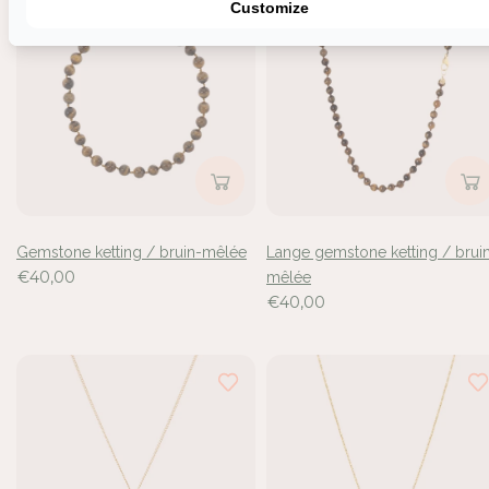
Uitverkocht
Uitverkocht
Customize
Gemstone ketting / bruin-mêlée
Lange gemstone ketting / brui
€40,00
mêlée
€40,00
Inloggen vereist
Meld u aan bij uw account om producten aan uw verlangli
toe te voegen en uw eerder opgeslagen artikelen te beki
Login