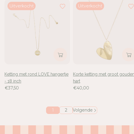
Uitverkocht
Uitverkocht
Ketting met rond LOVE hangertje
Korte ketting met groot goude
- 18 inch
hart
€37,50
€40,00
1
2
Volgende