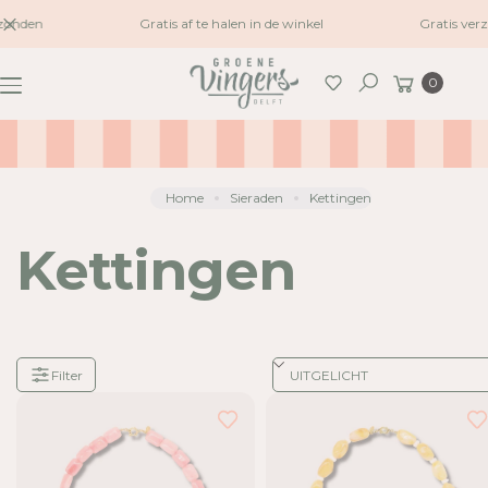
naar
zonden
Gratis af te halen in de winkel
Gratis verz
inhoud
Winkelwagen
0
Zoeken
Home
Sieraden
Kettingen
Kettingen
Filter
Je
hebt
24
van