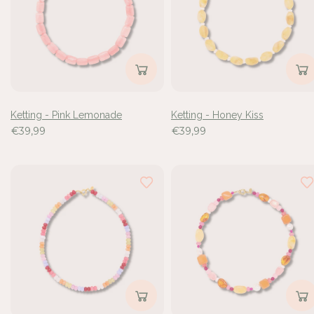
de
28
resultaten
bekeken
Ketting - Pink Lemonade
Ketting - Honey Kiss
€39,99
€39,99