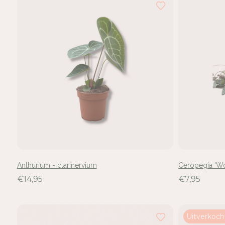
hebt
24
van
de
74
resultaten
bekeken
Anthurium - clarinervium
Ceropegia 'Wo
€14,95
€7,95
Uitverkoch