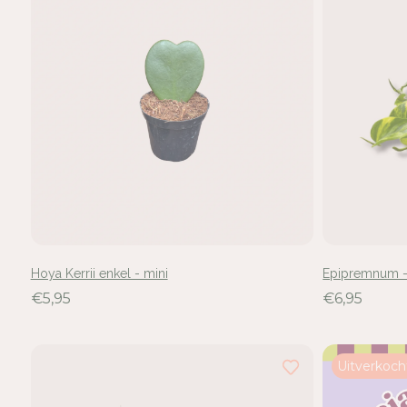
Hoya Kerrii enkel - mini
Epipremnum -
€5,95
€6,95
Uitverkoch