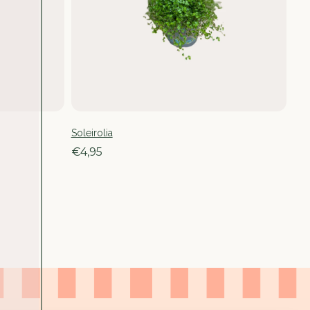
Soleirolia
€4,95