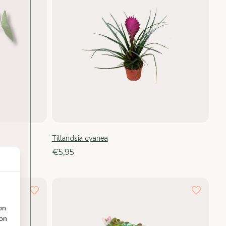
Tillandsia cyanea
€5,95
on
ion