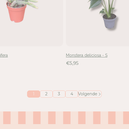
ifera
Monstera deliciosa - S
€5,95
1
2
3
4
Volgende