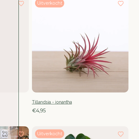
Uitverkocht
Tillandsia - ionantha
€4,95
Uitverkocht