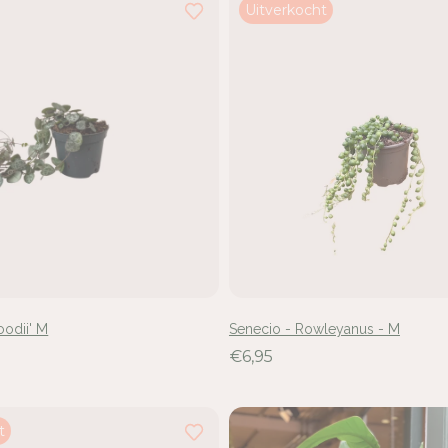
Uitverkocht
odii' M
Senecio - Rowleyanus - M
€6,95
t