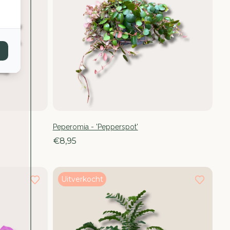
Peperomia - 'Pepperspot'
€8,95
Uitverkocht