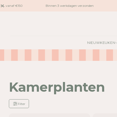
naar
L vanaf €150
Binnen 3 werkdagen verzonden
Gra
inhoud
NIEUW
KEUKEN
Kamerplanten
Filter
Je