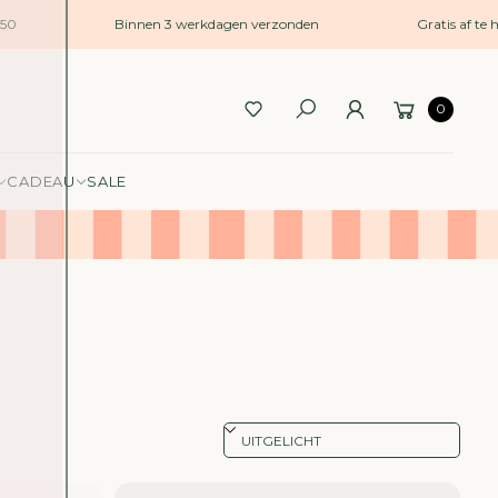
50
Binnen 3 werkdagen verzonden
Gratis af te h
0
CADEAU
SALE