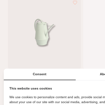
hebt
7
van
de
7
resultaten
bekeken
Consent
Ab
Gieter - mint groen
OGREEN plant
€15,95
€10,95
This website uses cookies
We use cookies to personalize content and ads, provide social m
about your use of our site with our social media, advertising, an