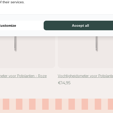
 their services.
Customize
Accept all
loggen vereist
d u aan bij uw account om producten aan uw verlanglijst toe te
gen en uw eerder opgeslagen artikelen te bekijken.
eter voor Potplanten - Roze
Vochtigheidsmeter voor Potplante
Login
€14,95