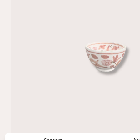
R
M
A
TI
E
Consent
Ab