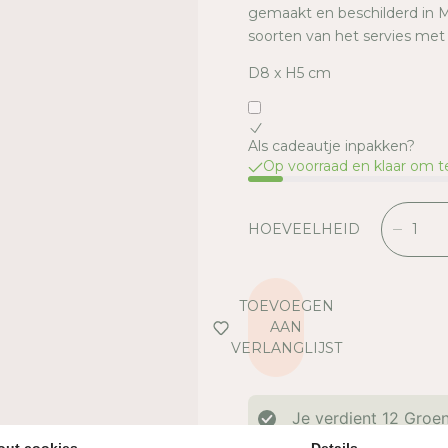
gemaakt en beschilderd in Ma
soorten van het servies met
D8 x H5 cm
Als cadeautje inpakken?
Op voorraad en klaar om 
HOEVEELHEID
V
E
R
L
TOEVOEGEN
A
AAN
A
VERLANGLIJST
G
D
E
Je verdient
12
Groen
H
O
out cookies
Details