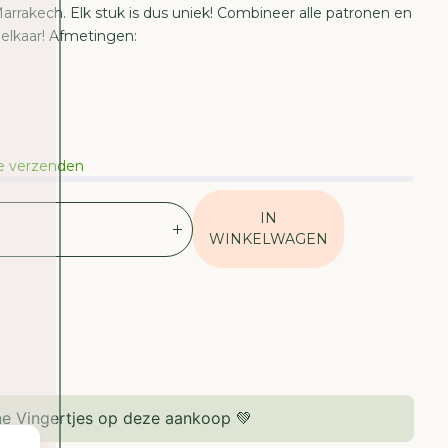
rrakech. Elk stuk is dus uniek! Combineer alle patronen en
 elkaar! Afmetingen:
te verzenden
IN
V
WINKELWAGEN
E
R
H
O
O
G
D
E
e Vingertjes op deze aankoop 💚
H
O