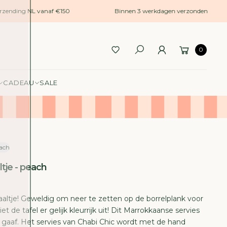
rzending NL vanaf €150
Binnen 3 werkdagen verzonden
0
CADEAU
SALE
each
ltje - peach
haaltje! Geweldig om neer te zetten op de borrelplank voor
et de tafel er gelijk kleurrijk uit! Dit Marrokkaanse servies
s gaaf. Het servies van Chabi Chic wordt met de hand