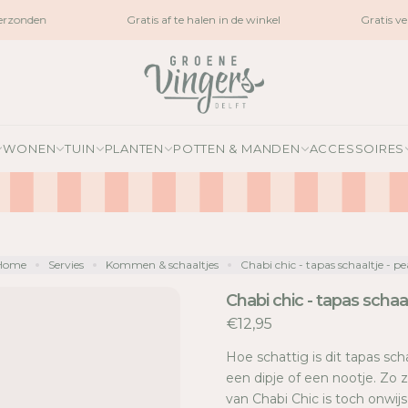
rzonden
Gratis af te halen in de winkel
Gratis ve
WONEN
TUIN
PLANTEN
POTTEN & MANDEN
ACCESSOIRES
Home
Servies
Kommen & schaaltjes
Chabi chic - tapas schaaltje - p
Chabi chic - tapas schaa
€12,95
Hoe schattig is dit tapas sc
een dipje of een nootje. Zo zi
van Chabi Chic is toch onwij