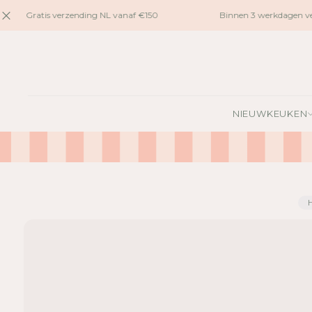
naar
Gratis verzending NL vanaf €150
Binnen 3 werkdagen ve
inhoud
G
A
NIEUW
KEUKEN
N
A
A
R
P
R
O
D
U
C
TI
N
F
O