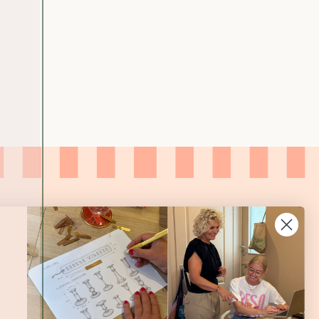
C
-
T
A
P
A
S
S
C
H
A
A
L
T
J
E
-
P
E
A
C