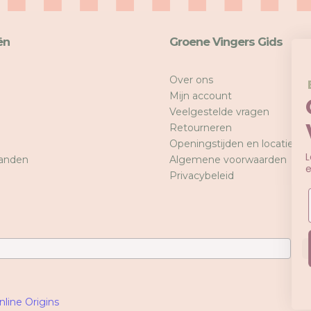
ën
Groene Vingers Gids
Over ons
BINNENKORT NIEUW
Mijn account
Onze eigen Groene
Veelgestelde vragen
Vingers collectie!
Retourneren
Openingstijden en locatie
Laat je e-mailadres achter en krijg als eerste
anden
Algemene voorwaarden
exclusieve toegang.
Privacybeleid
Email
Ja, ik wil de eerste zijn!
nline Origins