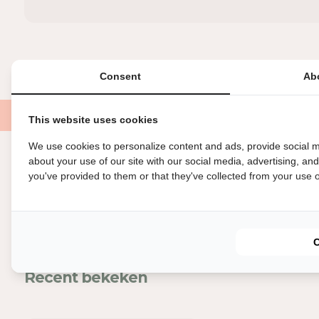
Consent
Ab
This website uses cookies
We use cookies to personalize content and ads, provide social m
about your use of our site with our social media, advertising, an
Nog meer leuks
you've provided to them or that they've collected from your use of
Recent bekeken