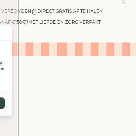
E
L
N VERZONDEN
DIRECT GRATIS AF TE HALEN
H
E
ANAF €150
MET LIEFDE EN ZORG VERPAKT
I
D
V
O
O
R
on
H
ion
K
L
I
V
I
N
G
-
S
E
R