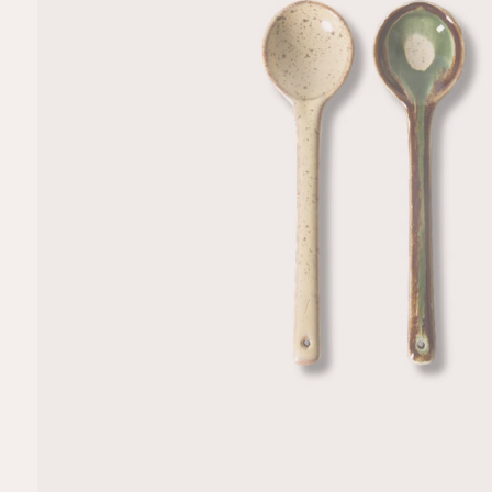
R
M
A
TI
E