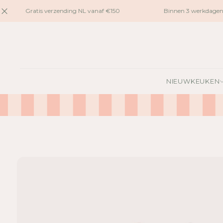
naar
Gratis verzending NL vanaf €150
Binnen 3 werkdagen 
inhoud
G
A
NIEUW
KEUKEN
N
A
A
R
P
R
O
D
U
C
TI
N
F
O