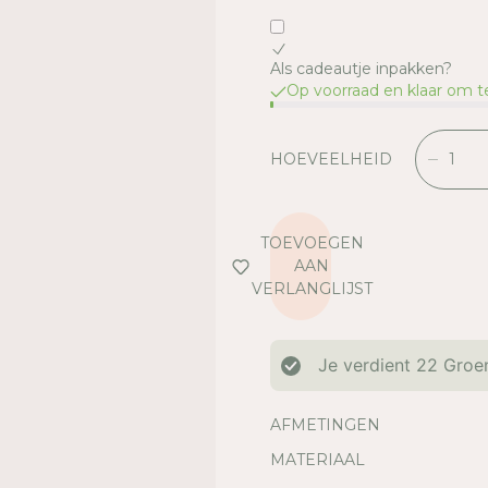
Als cadeautje inpakken?
Op voorraad en klaar om 
HOEVEELHEID
V
E
R
L
TOEVOEGEN
A
AAN
A
VERLANGLIJST
G
D
E
Je verdient
22
Groen
H
O
E
AFMETINGEN
V
MATERIAAL
E