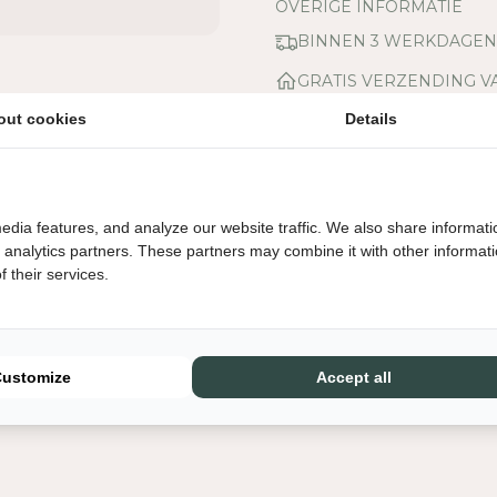
E
OVERIGE INFORMATIE
L
BINNEN 3 WERKDAGE
H
E
GRATIS VERZENDING V
I
D
out cookies
Details
V
O
O
R
edia features, and analyze our website traffic. We also share informati
H
d analytics partners. These partners may combine it with other informat
K
 their services.
L
I
V
I
N
Customize
Accept all
G
-
S
E
R