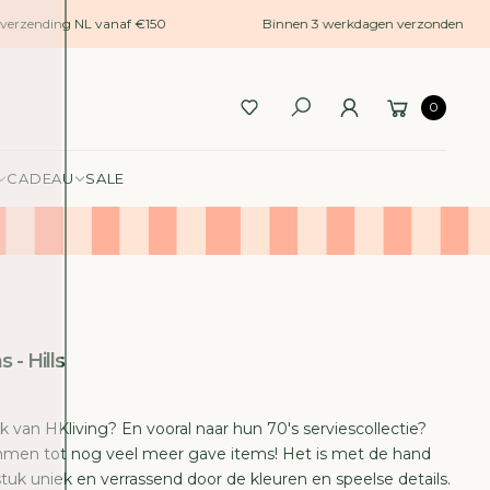
verzending NL vanaf €150
Binnen 3 werkdagen verzonden
0
CADEAU
SALE
 - Hills
k van HKliving? En vooral naar hun 70's serviescollectie?
men tot nog veel meer gave items! Het is met de hand
tuk uniek en verrassend door de kleuren en speelse details.