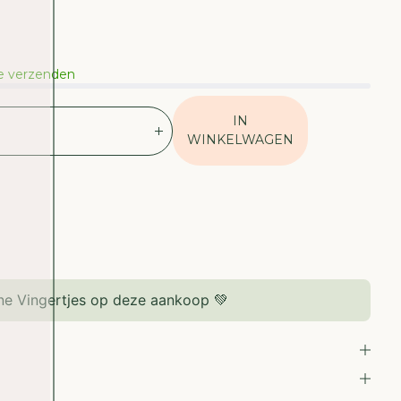
te verzenden
IN
V
WINKELWAGEN
E
R
H
O
O
G
D
E
e Vingertjes op deze aankoop 💚
H
O
E
V
E