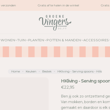
verzonden
Gratis af te halen in de winkel
Gratis 
WONEN
TUIN
PLANTEN
POTTEN & MANDEN
ACCESSOIRES
Home
Keuken
Bestek
HKliving - Serving spoons - Hills
HKliving - Serving spoons
€22,95
Ben jij ook zo ontzettend ge
Van mokken, borden en kom
gemaakt en daardoor is elk s