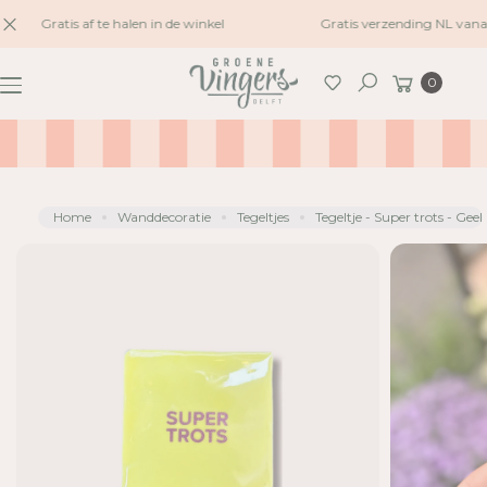
naar
Gratis af te halen in de winkel
Gratis verzending NL vana
G
inhoud
A
Winkelwagen
0
N
Zoeken
A
A
R
P
R
Home
Wanddecoratie
Tegeltjes
Tegeltje - Super trots - Geel
O
D
U
C
TI
N
F
O
R
M
A
TI