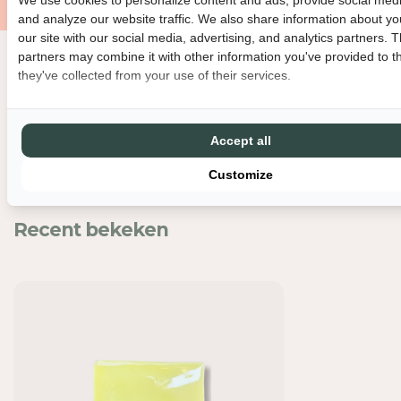
O
O
and analyze our website traffic. We also share information about yo
R
R
our site with our social media, advertising, and analytics partners. 
T
T
partners may combine it with other information you've provided to t
E
E
they've collected from your use of their services.
Nog meer leuks
G
G
E
E
L
L
T
T
Accept all
J
J
Customize
E
E
-
-
S
S
Recent bekeken
U
U
P
P
E
E
R
R
T
T
R
R
O
O
T
T
S
S