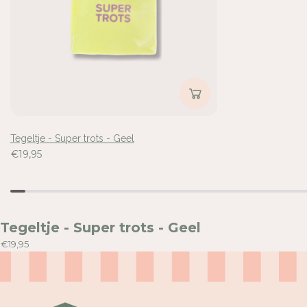
-
-
G
G
E
E
E
E
L
L
Inloggen vereist
Meld u aan bij uw account om producten aan uw verlangli
voegen en uw eerder opgeslagen artikelen te bekijken.
Tegeltje - Super trots - Geel
Login
€19,95
Tegeltje - Super trots - Geel
€19,95