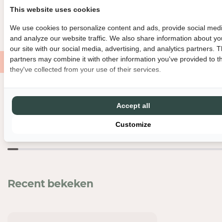
BINNEN 3 WERKDAGEN VERZONDEN
DIRECT GRATIS AF TE HAL
E
E
This website uses cookies
I
I
GRATIS VERZENDING VANAF €150
MET LIEFDE EN ZORG VERPAK
We use cookies to personalize content and ads, provide social medi
D
D
and analyze our website traffic. We also share information about yo
V
V
our site with our social media, advertising, and analytics partners. 
O
O
partners may combine it with other information you've provided to t
O
O
they've collected from your use of their services.
R
R
W
W
I
I
Nog meer leuks
J
J
Accept all
N
N
K
K
Customize
O
O
E
E
L
L
E
E
R
R
Recent bekeken
L
L
E
E
O
O
-
-