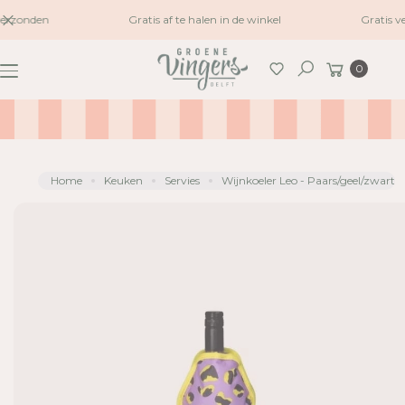
naar
erzonden
Gratis af te halen in de winkel
Gratis v
G
inhoud
A
Winkelwagen
0
N
Zoeken
A
A
R
P
R
Home
Keuken
Servies
Wijnkoeler Leo - Paars/geel/zwart
O
D
U
C
TI
N
F
O
R
M
A
TI