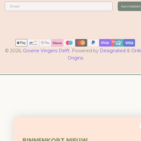
Email
Aanmelden
Betaalmethoden
© 2026,
Groene Vingers Delft
. Powered by
Designated
&
Onli
Origins
BINNENKORT NIEUW