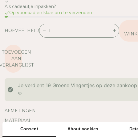
Als cadeautje inpakken?
Op voorraad en klaar om te verzenden
HOEVEELHEID
V
V
WINK
E
E
R
R
TOEVOEGEN
L
H
AAN
A
O
VERLANGLIJST
A
O
G
G
D
D
Je verdient
19
Groene Vingertjes op deze aankoop
E
E
H
H
💚
O
O
E
E
AFMETINGEN
V
V
E
E
MATERIAAL
E
E
Consent
About cookies
Deta
OVERIGE INFORMATIE
L
L
H
H