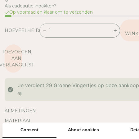
Als cadeautje inpakken?
Op voorraad en klaar om te verzenden
HOEVEELHEID
V
V
WINK
E
E
R
R
TOEVOEGEN
L
H
AAN
A
O
VERLANGLIJST
A
O
G
G
D
D
Je verdient
29
Groene Vingertjes op deze aankoo
E
E
H
H
💚
O
O
E
E
AFMETINGEN
V
V
E
E
MATERIAAL
E
E
Consent
About cookies
Deta
OVERIGE INFORMATIE
L
L
H
H