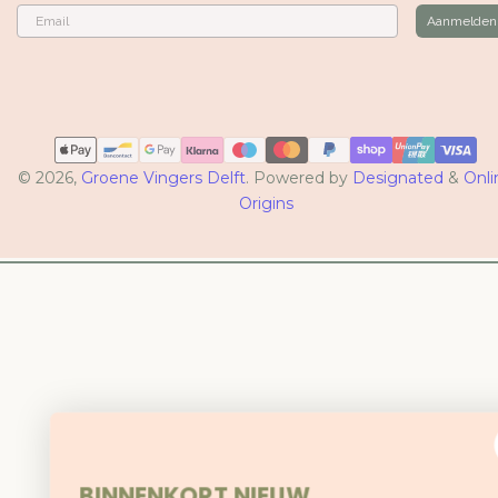
Email
Aanmelden
Betaalmethoden
© 2026,
Groene Vingers Delft
. Powered by
Designated
&
Onli
Origins
BINNENKORT NIEUW