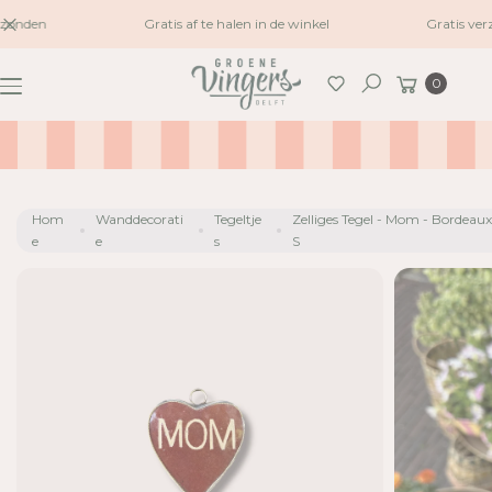
naar
zonden
Gratis af te halen in de winkel
Gratis ver
inhoud
G
Winkelwagen
A
0
Zoeken
N
A
A
R
P
Hom
Wanddecorati
Tegeltje
Zelliges Tegel - Mom - Bordeaux
R
e
e
s
S
O
D
U
C
TI
N
F
O
R
M
A