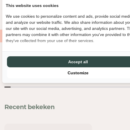
BINNEN 3 WERKDAGEN VERZONDEN
DIRECT GRATIS AF TE HAL
E
E
This website uses cookies
I
I
GRATIS VERZENDING VANAF €150
MET LIEFDE EN ZORG VERPAK
We use cookies to personalize content and ads, provide social medi
D
D
and analyze our website traffic. We also share information about yo
V
V
our site with our social media, advertising, and analytics partners. 
O
O
partners may combine it with other information you've provided to t
O
O
they've collected from your use of their services.
R
R
Z
Z
E
E
Nog meer leuks
L
L
Accept all
L
L
I
I
Customize
G
G
E
E
S
S
T
T
E
E
Recent bekeken
G
G
E
E
L
L
-
-