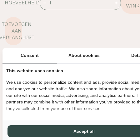
HOEVEELHEID
V
V
WINK
E
E
R
R
TOEVOEGEN
L
H
AAN
A
O
VERLANGLIJST
A
O
G
G
D
D
Consent
About cookies
Deta
Je verdient
99
Groene Vingertjes op deze aankoo
E
E
H
H
💚
This website uses cookies
O
O
E
E
We use cookies to personalize content and ads, provide social medi
AFMETINGEN
V
V
and analyze our website traffic. We also share information about yo
E
E
MATERIAAL
our site with our social media, advertising, and analytics partners. 
E
E
partners may combine it with other information you've provided to t
OVERIGE INFORMATIE
L
L
they've collected from your use of their services.
H
H
BINNEN 3 WERKDAGEN VERZONDEN
DIRECT GRATIS AF TE HAL
E
E
I
I
GRATIS VERZENDING VANAF €150
MET LIEFDE EN ZORG VERPAK
D
D
Accept all
V
V