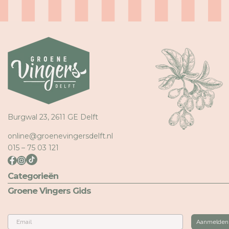
A
A
L
L
M
M
R
R
O
O
Z
Z
E
E
/
/
G
G
R
R
O
O
Burgwal 23, 2611 GE Delft
E
E
N
N
online@groenevingersdelft.nl
015 – 75 03 121
Categorieën
Groene Vingers Gids
Email
Aanmelden